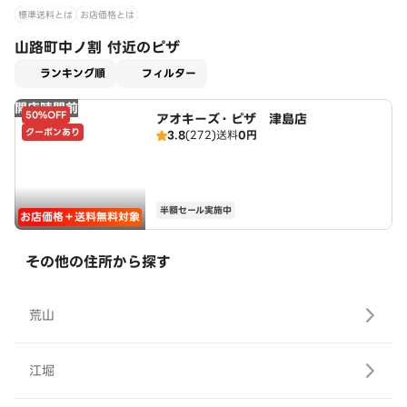
標準送料とは
お店価格とは
山路町中ノ割 付近のピザ
適用なし
ランキング順
フィルター
開店時間前
50%OFF
アオキーズ・ピザ 津島店
クーポンあり
3.8
(272)
送料
0円
半額セール実施中
お店価格＋送料無料対象
その他の住所から探す
荒山
江堀