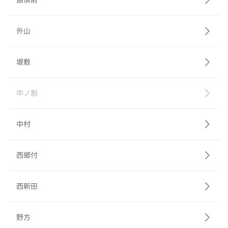
頭倶前
外山
堤敷
中ノ割
中村
西郷付
西新田
野方