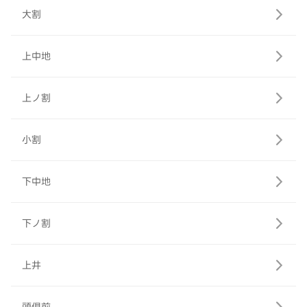
大割
上中地
上ノ割
小割
下中地
下ノ割
上井