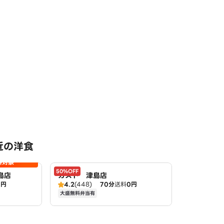
近の洋食
料対象
50%OFF
島店
ガスト 津島店
0円
4.2
(448)
70分
送料
0円
大盛無料弁当有