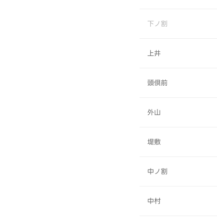
下ノ割
上井
頭倶前
外山
堤敷
中ノ割
中村