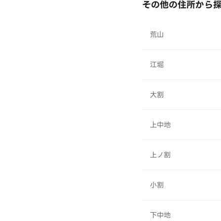
その他の住所から
荒山
江堀
大割
上中地
上ノ割
小割
下中地