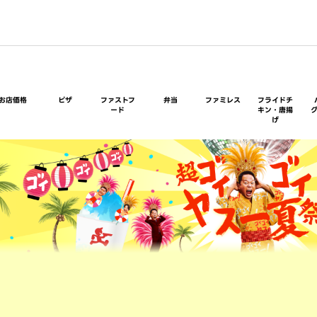
お店価格
ピザ
ファストフ
弁当
ファミレス
フライドチ
ード
キン・唐揚
げ