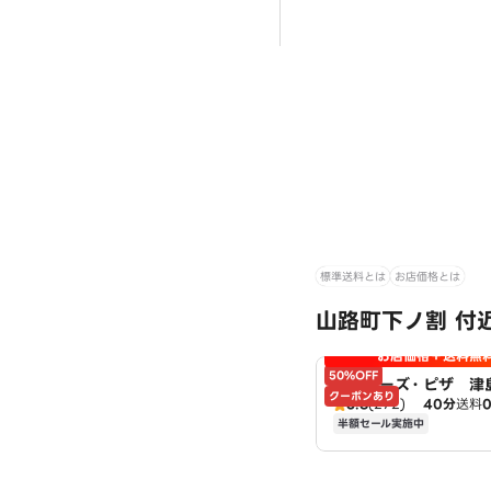
標準送料とは
お店価格とは
山路町下ノ割 付
お店価格＋送料無
50%OFF
アオキーズ・ピザ 津
クーポンあり
3.8
(272)
40分
送料
半額セール実施中