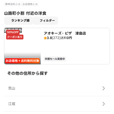
標準送料とは
お店価格とは
山路町小割 付近の洋食
適用なし
ランキング順
フィルター
営業時間外
50%OFF
アオキーズ・ピザ 津島店
クーポンあり
3.8
(272)
送料
0円
半額セール実施中
お店価格＋送料無料対象
その他の住所から探す
荒山
江堀