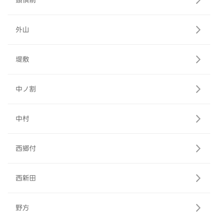
頭倶前
外山
堤敷
中ノ割
中村
西郷付
西新田
野方