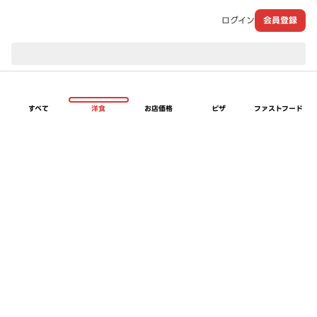
ログイン
会員登録
現在のお届け先：
すべて
洋食
お店価格
ピザ
ファストフード