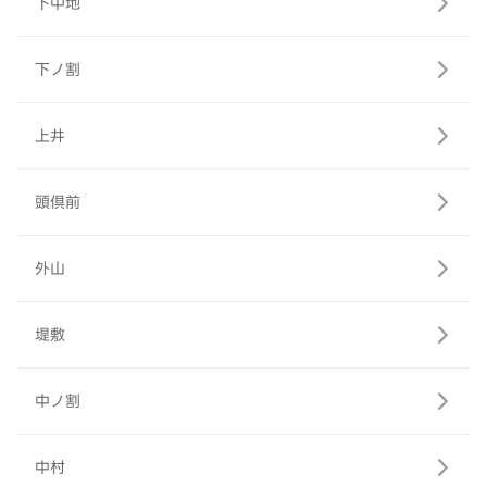
下中地
下ノ割
上井
頭倶前
外山
堤敷
中ノ割
中村