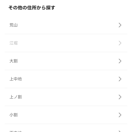
その他の住所から探す
荒山
江堀
大割
上中地
上ノ割
小割