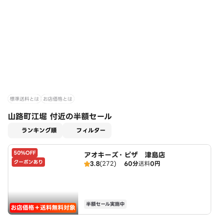
標準送料とは
お店価格とは
山路町江堀 付近の半額セール
適用なし
ランキング順
フィルター
50%OFF
アオキーズ・ピザ 津島店
クーポンあり
3.8
(272)
60分
送料
0円
半額セール実施中
お店価格＋送料無料対象