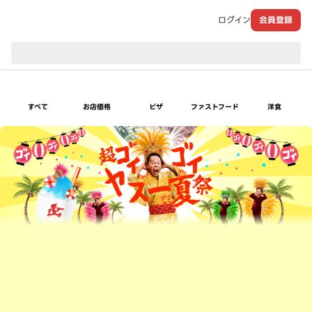
ログイン
会員登録
現在のお届け先：
すべて
お店価格
ピザ
ファストフード
洋食
超ゴイゴイヤスー夏祭