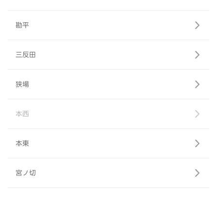
勘平
三反田
狭場
本西
本東
宮ノ切