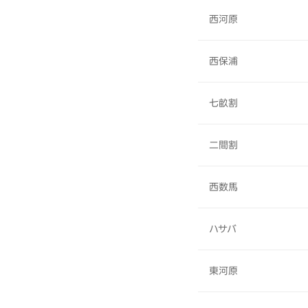
西河原
西保浦
七畝割
二間割
西数馬
ハサバ
東河原