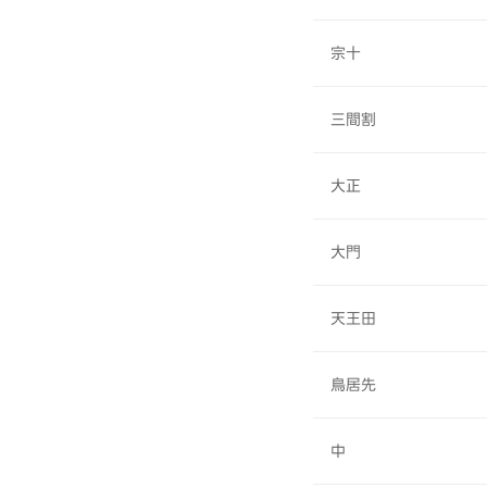
宗十
三間割
大正
大門
天王田
鳥居先
中