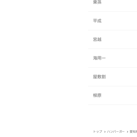
東孫
平成
宮越
海用一
屋敷割
柳原
トップ
ハンバーガー
愛知