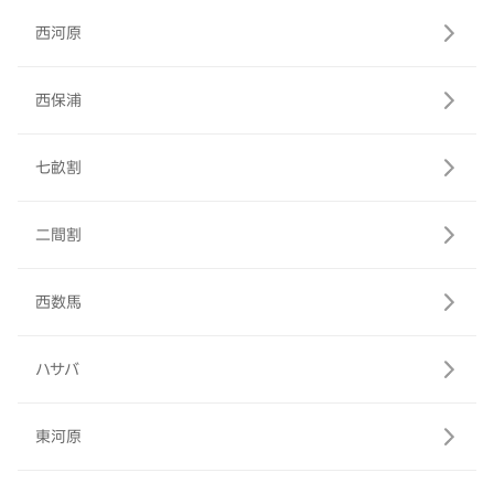
西河原
西保浦
七畝割
二間割
西数馬
ハサバ
東河原