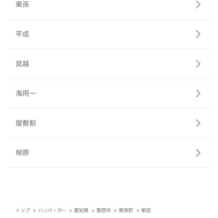
東孫
平成
宮越
海用一
屋敷割
柳原
トップ
ハンバーガー
愛知県
愛西市
東保町
車田