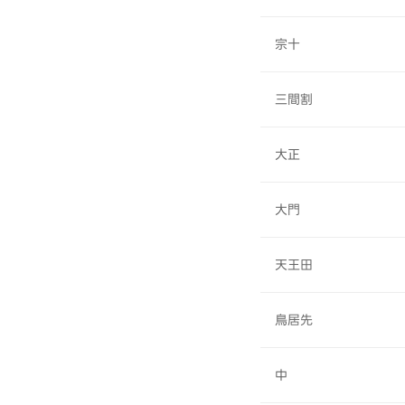
宗十
三間割
大正
大門
天王田
鳥居先
中