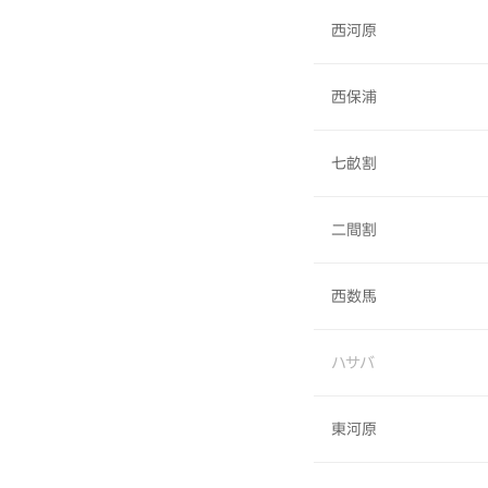
西河原
西保浦
七畝割
二間割
西数馬
ハサバ
東河原