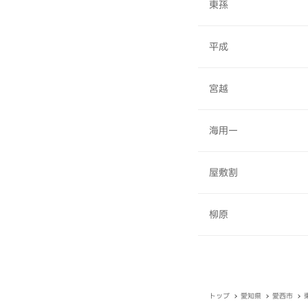
東孫
平成
宮越
海用一
屋敷割
柳原
トップ
愛知県
愛西市