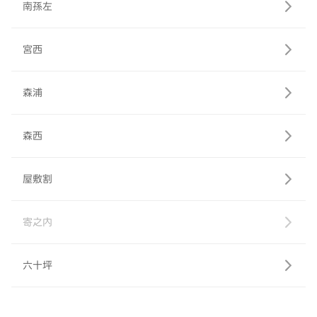
南孫左
宮西
森浦
森西
屋敷割
寄之内
六十坪