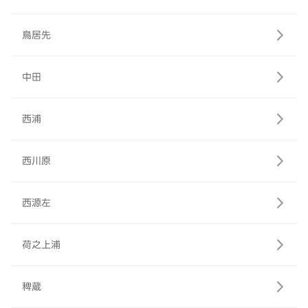
鳥居先
中田
西浦
西川原
西源左
荷之上浦
稗蔵