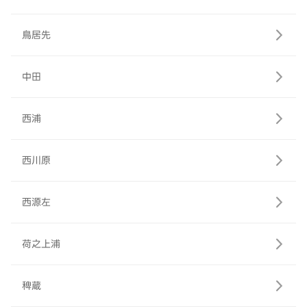
鳥居先
中田
西浦
西川原
西源左
荷之上浦
稗蔵