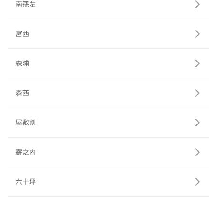
南孫左
宮西
森浦
森西
屋敷割
寄之内
六十坪