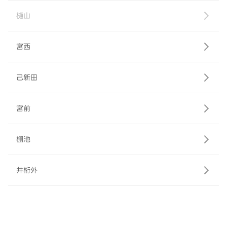
樋山
宮西
己新田
宮前
棚池
井桁外