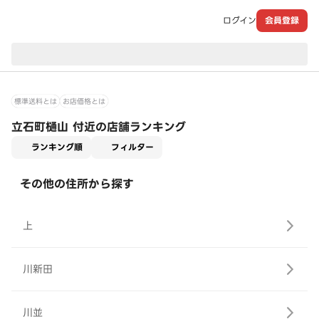
ログイン
会員登録
現在のお届け先：
標準送料とは
お店価格とは
立石町樋山 付近の店舗ランキング
適用なし
ランキング順
フィルター
その他の住所から探す
上
川新田
川並