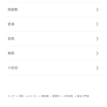
南屋敷
宮浦
宮西
柳原
六反田
トップ
洋食・レストラン
愛知県
愛西市
小茂井町
長左エ門浦