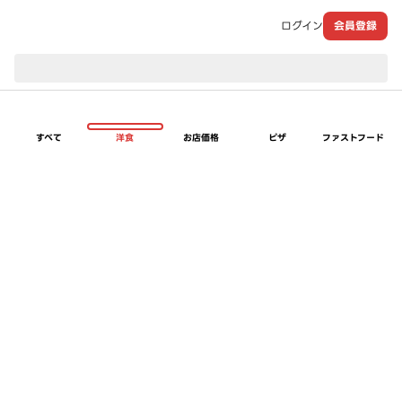
ログイン
会員登録
現在のお届け先：
すべて
洋食
お店価格
ピザ
ファストフード