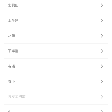
北鍋田
上半割
才勝
下半割
寺浦
寺下
長左エ門浦