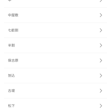
中
中屋敷
七畝割
半割
保古原
刎込
古堤
松下