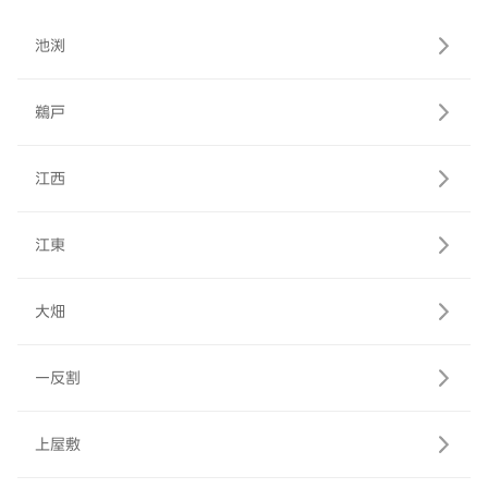
池渕
鵜戸
江西
江東
大畑
一反割
上屋敷