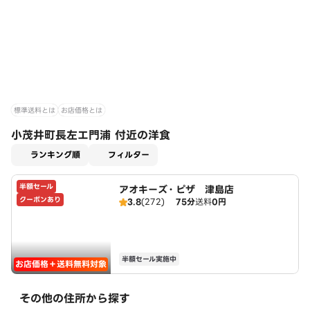
標準送料とは
お店価格とは
小茂井町長左エ門浦 付近の洋食
適用なし
ランキング順
フィルター
半額セール
アオキーズ・ピザ 津島店
クーポンあり
3.8
(272)
75分
送料
0円
半額セール実施中
お店価格＋送料無料対象
その他の住所から探す