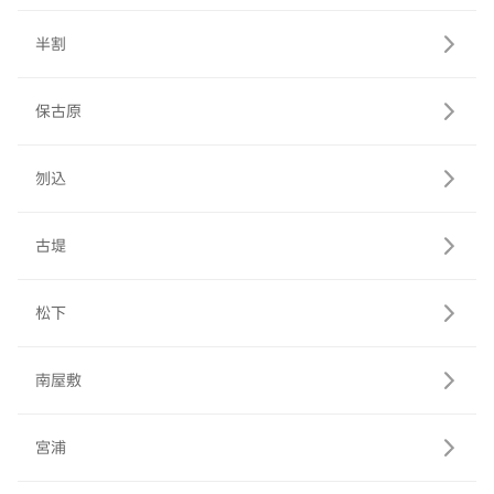
半割
保古原
刎込
古堤
松下
南屋敷
宮浦