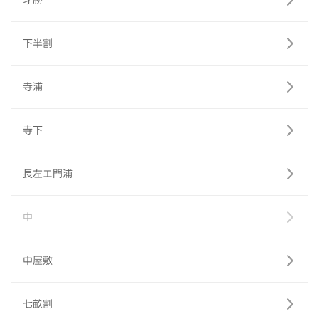
才勝
下半割
寺浦
寺下
長左エ門浦
中
中屋敷
七畝割