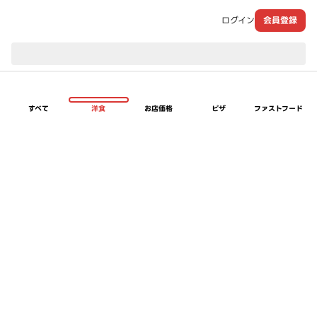
ログイン
会員登録
現在のお届け先：
すべて
洋食
お店価格
ピザ
ファストフード