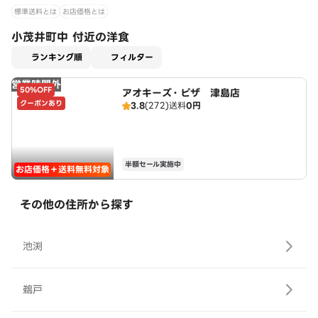
標準送料とは
お店価格とは
小茂井町中 付近の洋食
適用なし
ランキング順
フィルター
営業時間外
50%OFF
アオキーズ・ピザ 津島店
クーポンあり
3.8
(272)
送料
0円
半額セール実施中
お店価格＋送料無料対象
その他の住所から探す
池渕
鵜戸