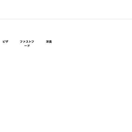
ピザ
ファストフ
洋食
ード