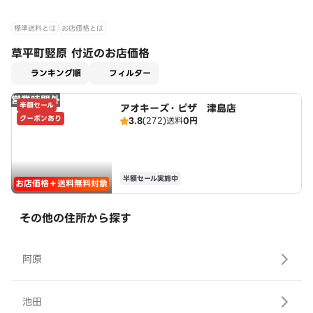
標準送料とは
お店価格とは
草平町竪原 付近のお店価格
適用なし
ランキング順
フィルター
営業時間外
半額セール
アオキーズ・ピザ 津島店
クーポンあり
3.8
(272)
送料
0円
半額セール実施中
お店価格＋送料無料対象
その他の住所から探す
阿原
池田