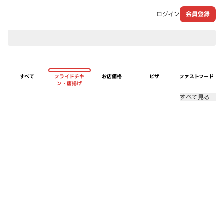
ログイン
会員登録
現在のお届け先：
すべて
フライドチキ
お店価格
ピザ
ファストフード
ン・唐揚げ
すべて見る