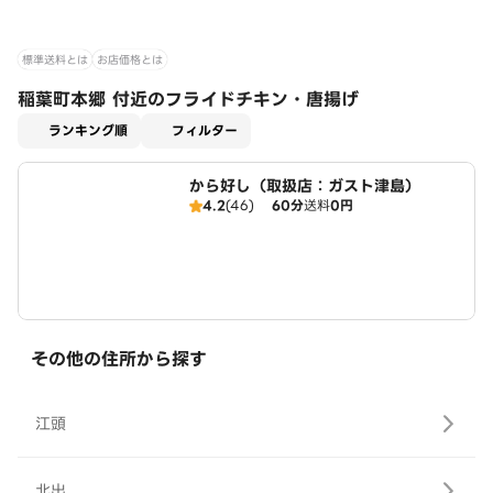
標準送料とは
お店価格とは
稲葉町本郷 付近のフライドチキン・唐揚げ
適用なし
ランキング順
フィルター
から好し（取扱店：ガスト津島）
4.2
(46)
60分
送料
0円
その他の住所から探す
江頭
北出