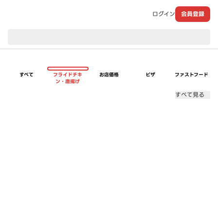
ログイン
会員登録
現在のお届け先：
すべて
フライドチキ
お店価格
ピザ
ファストフード
ン・唐揚げ
すべて見る