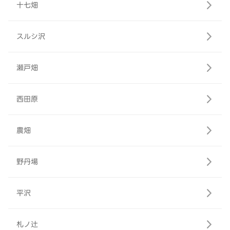
十七畑
スルシ沢
瀬戸畑
西田原
農畑
野丹場
平沢
札ノ辻