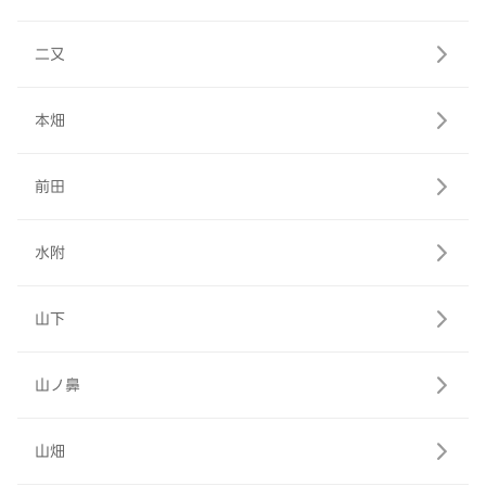
二又
本畑
前田
水附
山下
山ノ鼻
山畑