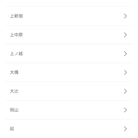
上新畑
上中原
上ノ越
大構
大辻
岡山
起