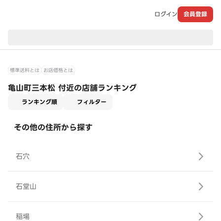
ログイン
会員登録
現在のお届け先：
標準送料とは
お店価格とは
亀山町三本松 付近の店舗ランキング
適用なし
ランキング順
フィルター
その他の住所から探す
石穴
石堂山
稲場