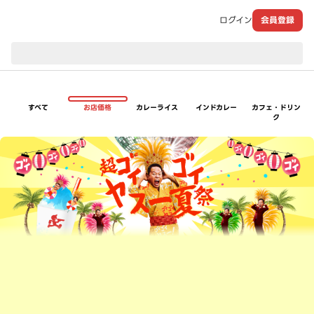
ログイン
会員登録
現在のお届け先：
すべて
お店価格
カレーライス
インドカレー
カフェ・ドリン
ク
超ゴイゴイヤスー夏祭