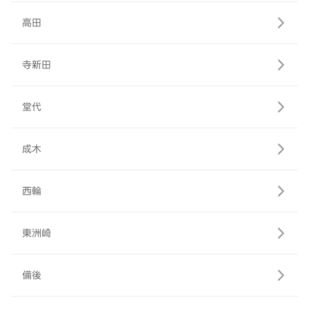
高田
寺新田
堂代
成木
西輪
東洲崎
備後