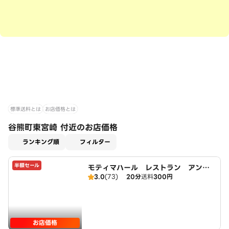
標準送料とは
お店価格とは
谷熊町東宮崎 付近のお店価格
適用なし
ランキング順
フィルター
半額セール
モティマハール レストラン アンド
3.0
(73)
20分
送料
300円
バー
お店価格