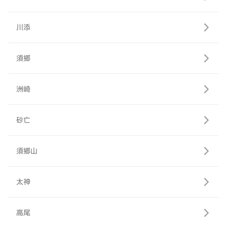
川添
須郷
洲崎
砂亡
須郷山
太神
高尾