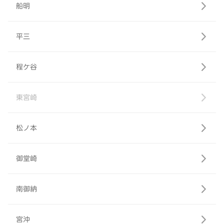
船明
平三
程ケ谷
東宮崎
松ノ本
御堂崎
南御納
宮沖