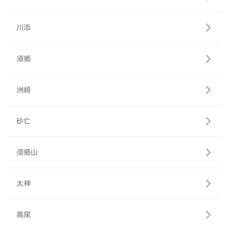
川添
須郷
洲崎
砂亡
須郷山
太神
高尾