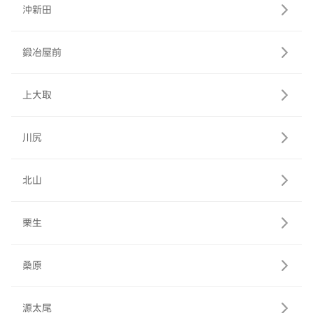
沖新田
鍛冶屋前
上大取
川尻
北山
栗生
桑原
源太尾