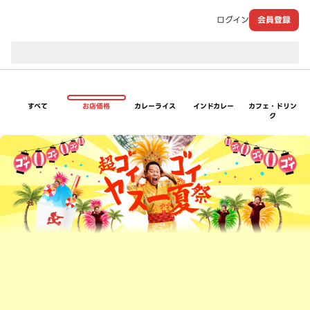
ログイン
会員登録
現在のお届け先：
すべて
お店価格
カレーライス
インドカレー
カフェ・ドリン
ク
超ゴイゴイヤスー夏祭