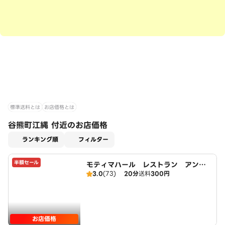
標準送料とは
お店価格とは
谷熊町江縄 付近のお店価格
適用なし
ランキング順
フィルター
半額セール
モティマハール レストラン アンド
3.0
(73)
20分
送料
300円
バー
お店価格