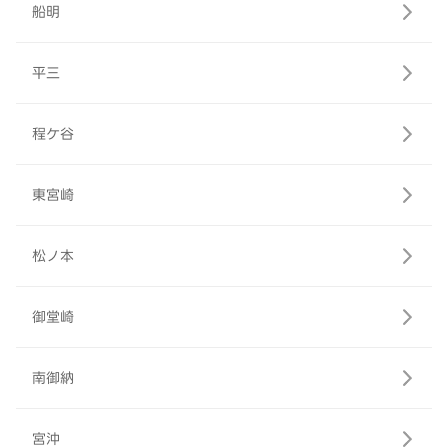
船明
平三
程ケ谷
東宮崎
松ノ本
御堂崎
南御納
宮沖