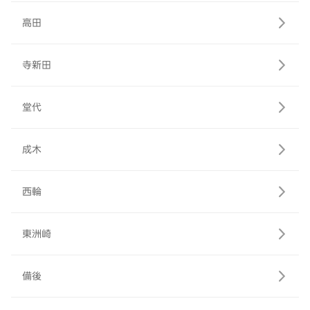
高田
寺新田
堂代
成木
西輪
東洲崎
備後