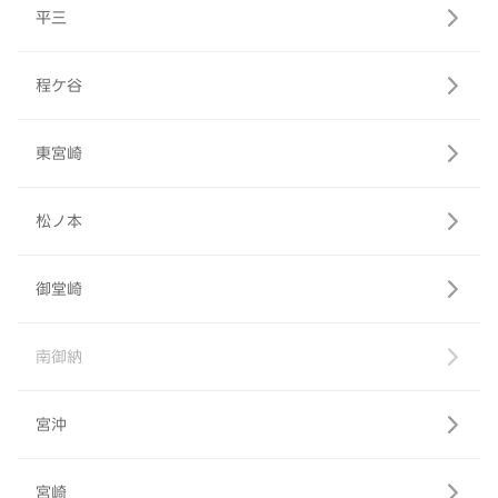
平三
程ケ谷
東宮崎
松ノ本
御堂崎
南御納
宮沖
宮崎