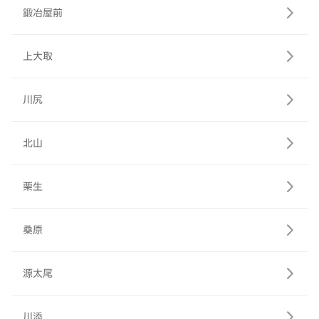
鍛冶屋前
上大取
川尻
北山
栗生
桑原
源太尾
川添