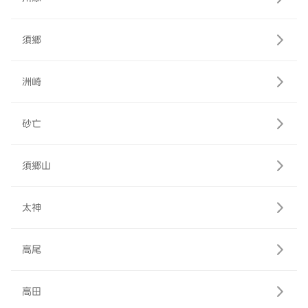
須郷
洲崎
砂亡
須郷山
太神
高尾
高田