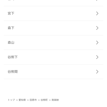
宮下
森下
森山
谷熊下
谷熊間
トップ
愛知県
田原市
谷熊町
南御納