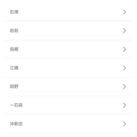
石塚
岩前
烏郷
江縄
岡野
一石蒔
沖新田