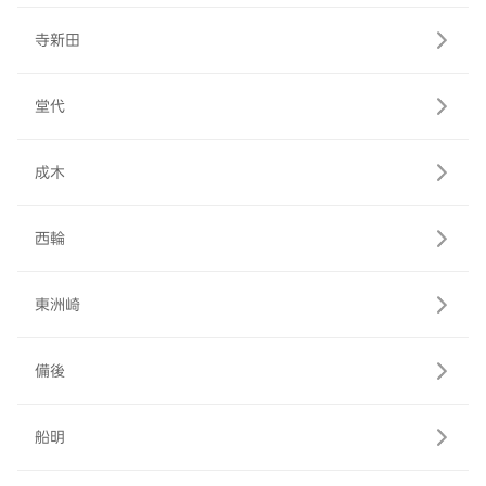
寺新田
堂代
成木
西輪
東洲崎
備後
船明