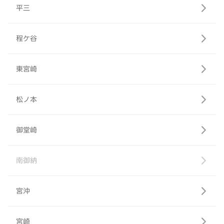
平三
程ケ谷
東宮崎
松ノ本
御堂崎
南御納
宮沖
宮崎