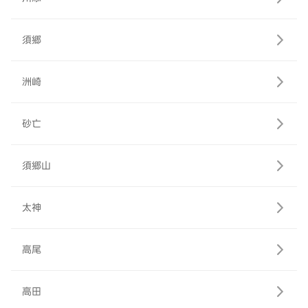
須郷
洲崎
砂亡
須郷山
太神
高尾
高田