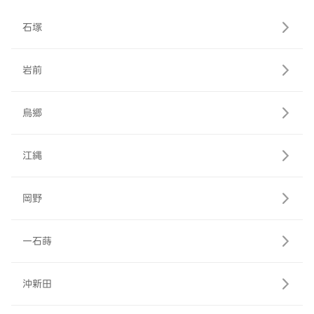
石塚
岩前
烏郷
江縄
岡野
一石蒔
沖新田