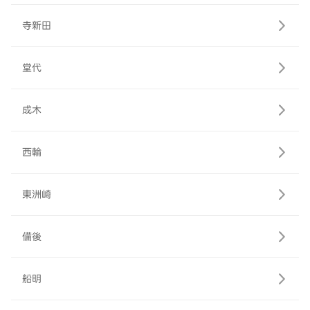
寺新田
堂代
成木
西輪
東洲崎
備後
船明