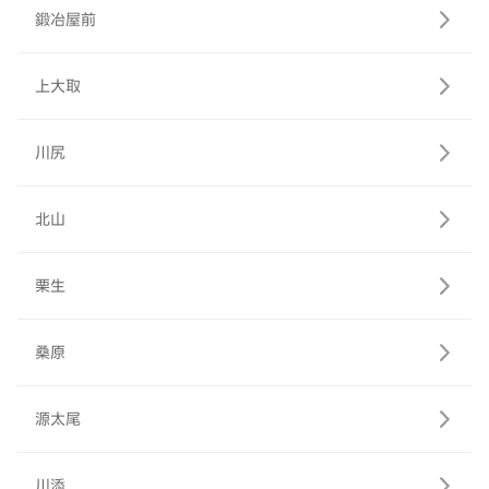
鍛冶屋前
上大取
川尻
北山
栗生
桑原
源太尾
川添