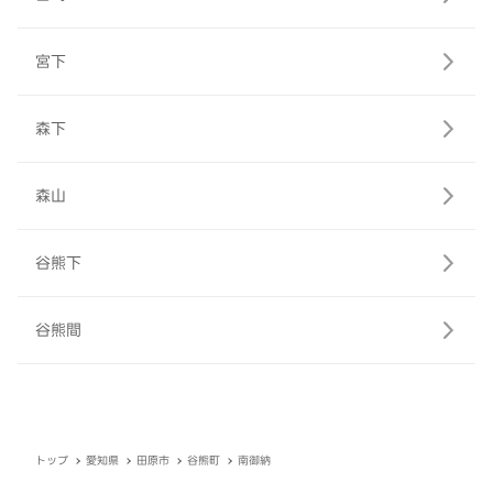
宮下
森下
森山
谷熊下
谷熊間
トップ
愛知県
田原市
谷熊町
南御納