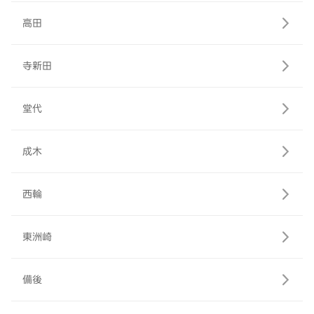
高田
寺新田
堂代
成木
西輪
東洲崎
備後