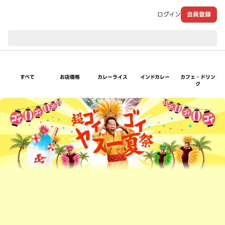
ログイン
会員登録
現在のお届け先：
すべて
お店価格
カレーライス
インドカレー
カフェ・ドリン
ク
超ゴイゴイヤスー夏祭