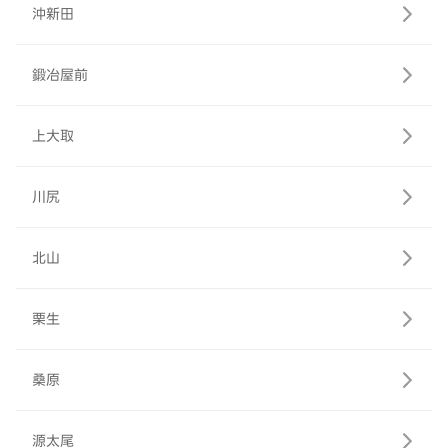
沖新田
鍛冶屋前
上大取
川尻
北山
栗生
桑原
源太尾