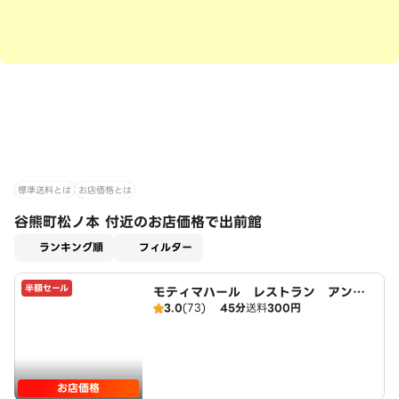
標準送料とは
お店価格とは
谷熊町松ノ本 付近のお店価格で出前館
適用なし
ランキング順
フィルター
半額セール
モティマハール レストラン アンド
3.0
(73)
45分
送料
300円
バー
お店価格