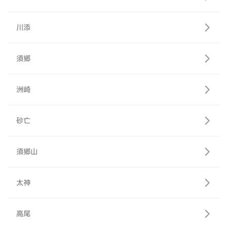
川添
須郷
洲崎
砂亡
須郷山
太神
高尾