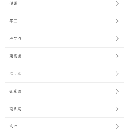
船明
平三
程ケ谷
東宮崎
松ノ本
御堂崎
南御納
宮沖