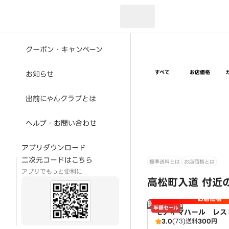
現在のお届け先：
クーポン・キャンペーン
すべて
お店価格
お知らせ
出前にゃんクラブとは
ヘルプ・お問い合わせ
アプリダウンロード
二次元コードはこちら
標準送料とは
お店価格とは
アプリでもっと便利に
高松町入道 付近
お店価格
開店時間前
半額セール
モティマハール レス
3.0
(73)
送料
300円
ンドバー