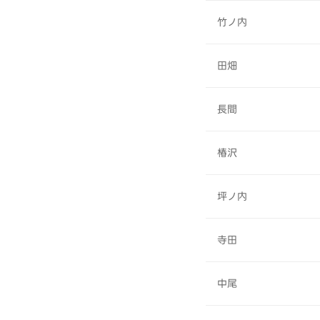
竹ノ内
田畑
長間
椿沢
坪ノ内
寺田
中尾