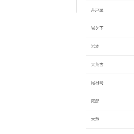
井戸屋
岩ケ下
岩本
大荒古
尾村崎
尾郎
大芦