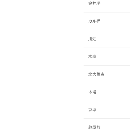
金井場
カル桶
川畑
木崩
北大荒古
木場
京塚
蔵屋敷