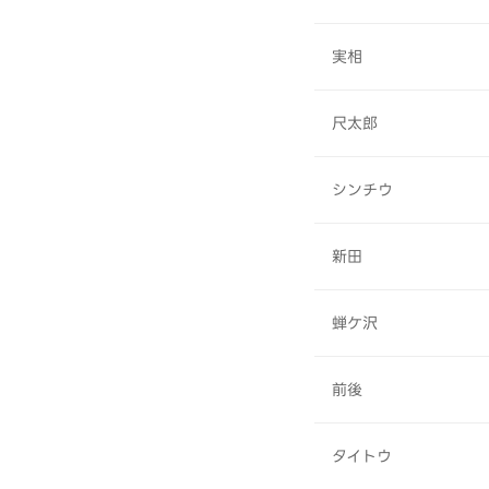
実相
尺太郎
シンチウ
新田
蝉ケ沢
前後
タイトウ