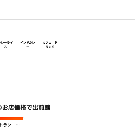
カレーライ
インドカレ
カフェ・ド
ス
ー
リンク
のお店価格で出前館
トラン ア