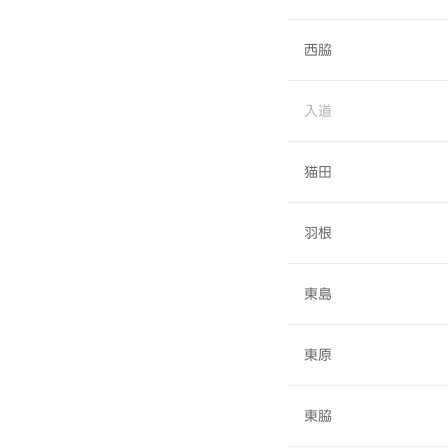
西脇
入道
猫田
羽根
東島
東原
東脇