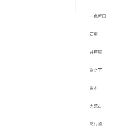
一色新田
石車
井戸屋
岩ケ下
岩本
大荒古
尾村崎