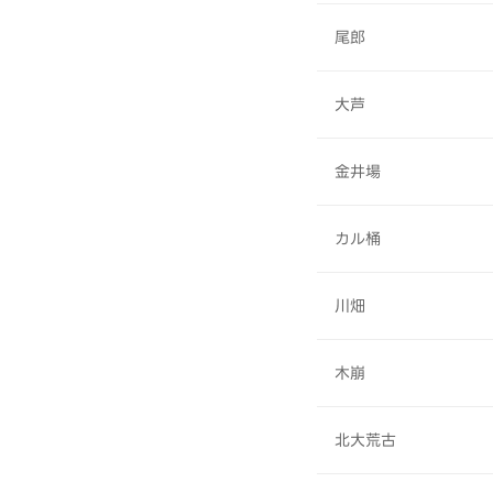
尾郎
大芦
金井場
カル桶
川畑
木崩
北大荒古