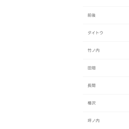
前後
タイトウ
竹ノ内
田畑
長間
椿沢
坪ノ内