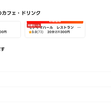
のカフェ・ドリンク
お店価格
半額セール
モティマハール レストラン ア
00円
3.0
(73)
20分
送料
300円
ンドバー
探す