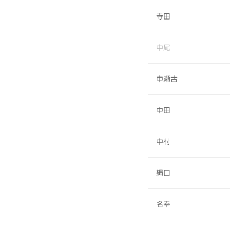
寺田
中尾
中瀬古
中田
中村
縄口
名幸