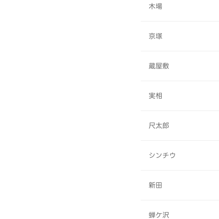
木場
京塚
蔵屋敷
実相
尺太郎
シンチウ
新田
蝉ケ沢