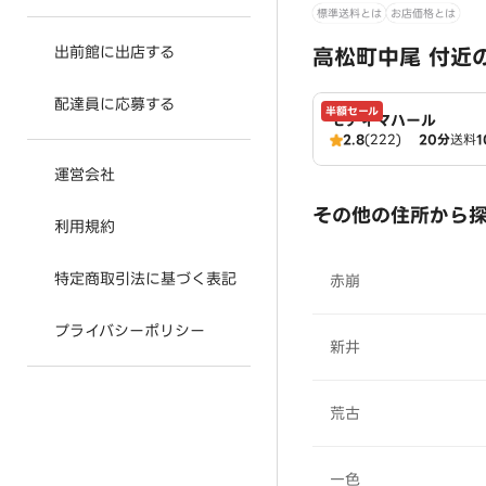
標準送料とは
お店価格とは
出前館に出店する
高松町中尾 付近
配達員に応募する
半額セール
モティマハール
2.8
(222)
20分
送料
1
運営会社
その他の住所から
利用規約
特定商取引法に基づく表記
赤崩
プライバシーポリシー
新井
荒古
一色