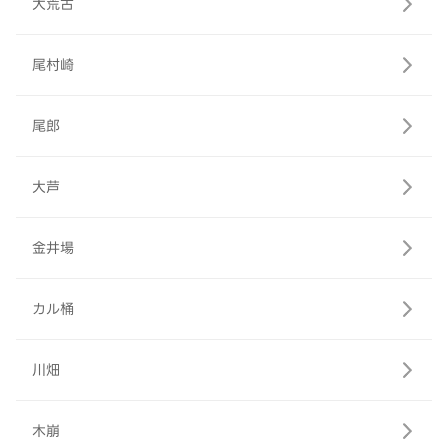
大荒古
尾村崎
尾郎
大芦
金井場
カル桶
川畑
木崩