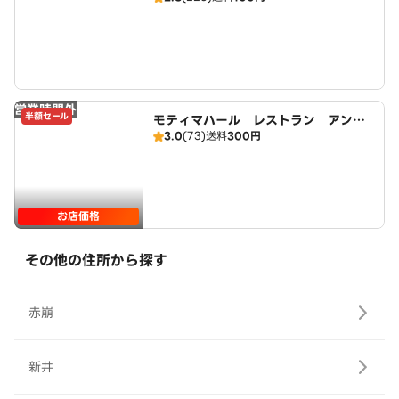
営業時間外
半額セール
モティマハール レストラン アンド
3.0
(73)
送料
300円
バー
お店価格
その他の住所から探す
赤崩
新井