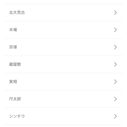
北大荒古
木場
京塚
蔵屋敷
実相
尺太郎
シンチウ