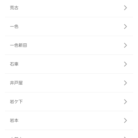
荒古
一色
一色新田
石車
井戸屋
岩ケ下
岩本