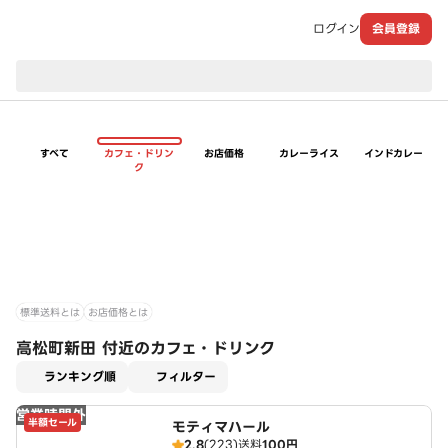
ログイン
会員登録
現在のお届け先：
すべて
カフェ・ドリン
お店価格
カレーライス
インドカレー
ク
標準送料とは
お店価格とは
高松町新田 付近のカフェ・ドリンク
適用なし
ランキング順
フィルター
営業時間外
半額セール
モティマハール
2.8
(223)
送料
100円