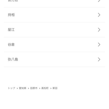
宮方辺
持相
屋江
谷倉
弥八島
トップ
愛知県
田原市
高松町
新田