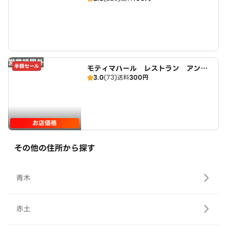
営業時間外
半額セール
モティマハール レストラン アンド
3.0
(73)
送料
300円
バー
お店価格
その他の住所から探す
青木
赤土