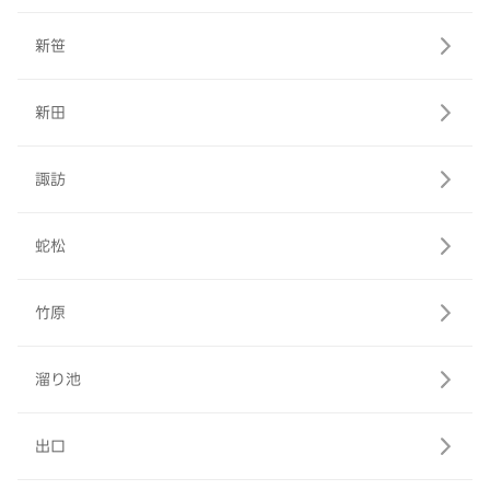
新笹
新田
諏訪
蛇松
竹原
溜り池
出口