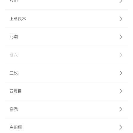
片山
上草良木
北浦
源六
三枚
四貫目
島添
白田原