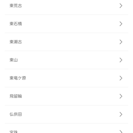
東荒古
東石橋
東瀬古
東山
東竜ケ原
飛留輪
仏供田
宝珠