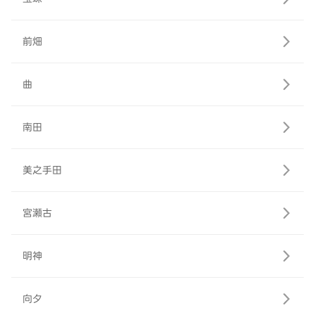
前畑
曲
南田
美之手田
宮瀬古
明神
向夕