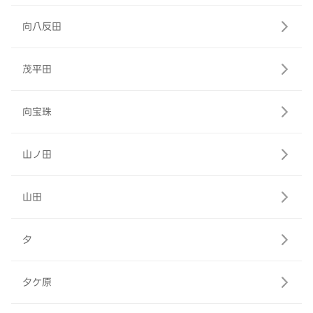
向八反田
茂平田
向宝珠
山ノ田
山田
夕
夕ケ原