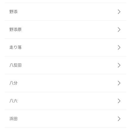
野添
野添原
走り落
八反田
八分
八六
浜田