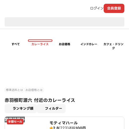
ログイン
会員登録
現在のお届け先：
すべて
カレーライス
お店価格
インドカレー
カフェ・ドリン
ク
標準送料とは
お店価格とは
赤羽根町源六 付近のカレーライス
適用なし
ランキング順
フィルター
営業時間外
半額セール
モティマハール
2.8
(223)
送料
100円