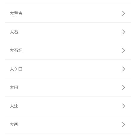
大荒古
大石
大石畑
大ケ口
太田
大辻
大西