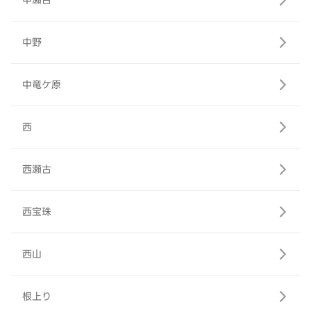
中瀬古
中野
中竜ケ原
西
西瀬古
西宝珠
西山
根上り