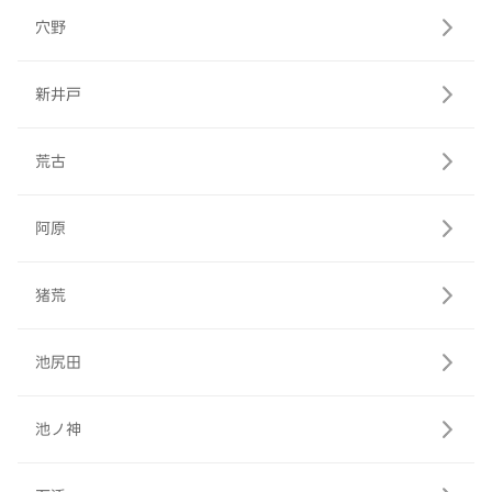
穴野
新井戸
荒古
阿原
猪荒
池尻田
池ノ神