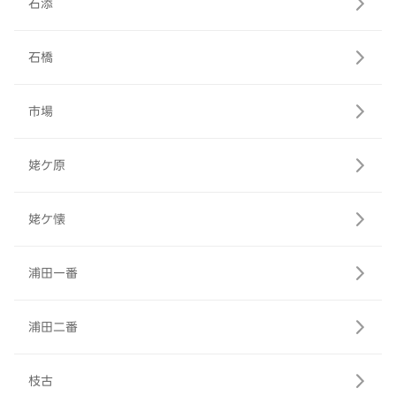
石添
石橋
市場
姥ケ原
姥ケ懐
浦田一番
浦田二番
枝古