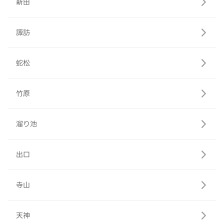
新田
諏訪
蛇松
竹原
溜り池
出口
寺山
天神