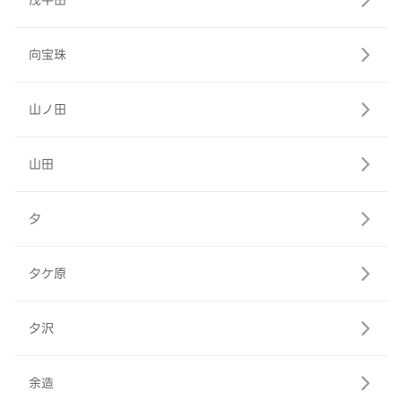
茂平田
向宝珠
山ノ田
山田
夕
夕ケ原
夕沢
余造