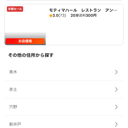
半額セール
モティマハール レストラン アンド
3.0
(73)
20分
送料
300円
バー
お店価格
その他の住所から探す
青木
赤土
穴野
新井戸