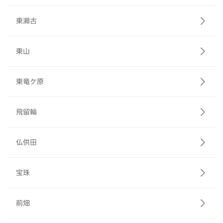
東瀬古
東山
東竜ケ原
飛留輪
仏供田
宝珠
前畑