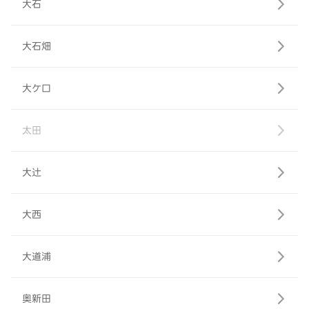
大石
大石畑
大ケ口
太田
大辻
大西
大道浦
奥新田