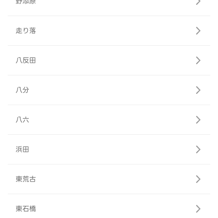
野添原
走り落
八反田
八分
八六
浜田
東荒古
東石橋