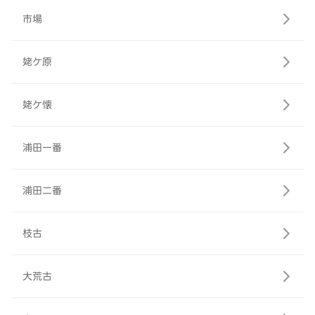
市場
姥ケ原
姥ケ懐
浦田一番
浦田二番
枝古
大荒古