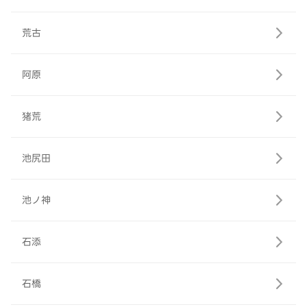
荒古
阿原
猪荒
池尻田
池ノ神
石添
石橋