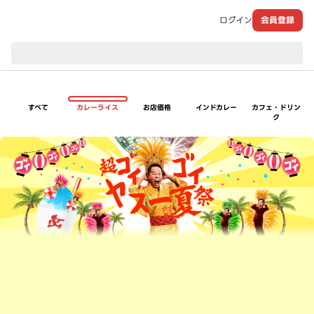
ログイン
会員登録
現在のお届け先：
すべて
カレーライス
お店価格
インドカレー
カフェ・ドリン
ク
超ゴイゴイヤスー夏祭