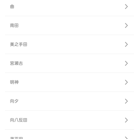
曲
南田
美之手田
宮瀬古
明神
向夕
向八反田