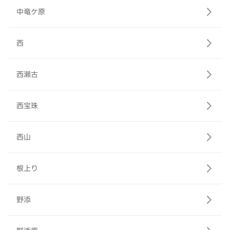
中竜ケ原
西
西瀬古
西宝珠
西山
根上り
野添