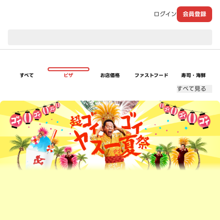
ログイン
会員登録
現在のお届け先：
すべて
ピザ
お店価格
ファストフード
寿司・海鮮
すべて見る
超ゴイゴイヤスー夏祭