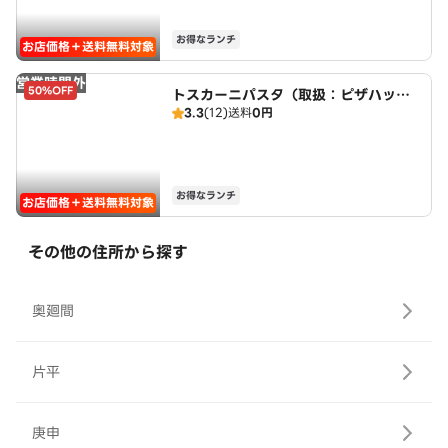
お得なランチ
お店価格＋送料無料対象
営業時間外
50%OFF
トスカーニパスタ（取扱：ピザハット
3.3
(12)
送料
0円
三好店）
お得なランチ
お店価格＋送料無料対象
その他の住所から探す
奥廻間
片平
庚申