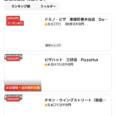
適用なし
ランキング順
フィルター
50%OFF
ドミノ・ピザ 東郷町春木台店 Domi
クーポンあり
3.1
(239)
30分
送料
0円
no's
新作シェイク
営業時間外
50%OFF
ピザハット 三好店 PizzaHut
4.0
(418)
送料
0円
お店価格＋送料無料対象
営業時間外
50%OFF
チキン・ウイングストリート（取扱：
3.6
(29)
送料
0円
ピザハット三好店）