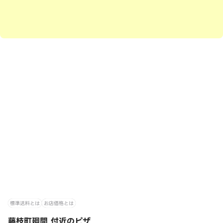
標準送料とは
お店価格とは
藤枝町廻間 付近のピザ