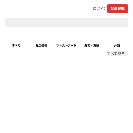
ログイン
会員登録
現在のお届け先：
すべて
お店価格
ファストフード
寿司・海鮮
弁当
すべて見る