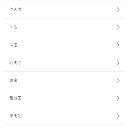
仲大原
仲芝
仲田
西馬池
農来
番城田
東馬池