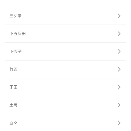
三ケ峯
下五反田
下砂子
竹若
丁田
土岡
百々