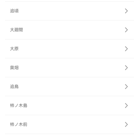
追頃
大廻間
大原
奥畑
追鳥
柿ノ木島
柿ノ木前