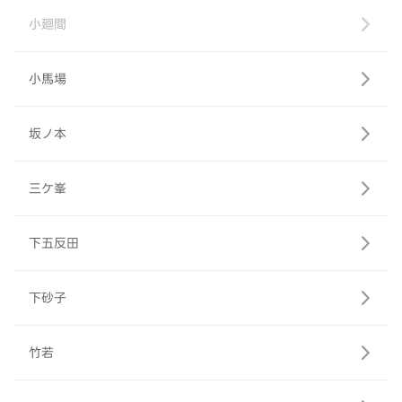
小廻間
小馬場
坂ノ本
三ケ峯
下五反田
下砂子
竹若