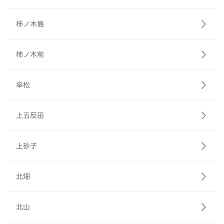
柿ノ木島
柿ノ木前
傘松
上五反田
上砂子
北畑
北山