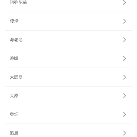
阿弥陀前
榎坪
海老池
追頃
大廻間
大原
奥畑
追鳥