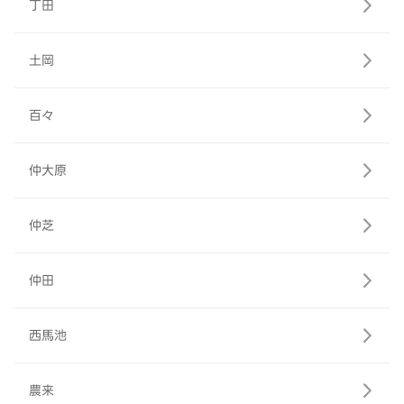
丁田
土岡
百々
仲大原
仲芝
仲田
西馬池
農来