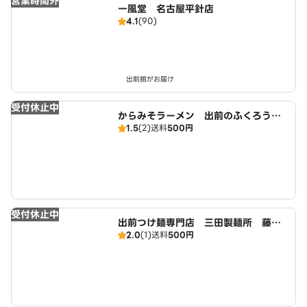
営業時間外
一風堂 名古屋平針店
4.1
(90)
出前館がお届け
受付休止中
からみそラーメン 出前のふくろう
1.5
(2)
送料
500円
藤が丘店 広域店
受付休止中
出前つけ麺専門店 三田製麺所 藤が
2.0
(1)
送料
500円
丘店 広域店