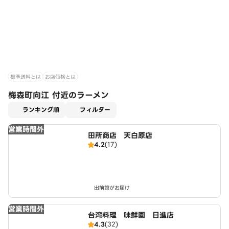
標準送料とは
お店価格とは
梅森町向江 付近のラーメン
適用なし
ランキング順
フィルター
営業時間外
田所商店 天白原店
4.2
(17)
出前館がお届け
営業時間外
台湾料理 味鮮園 日進店
4.3
(32)