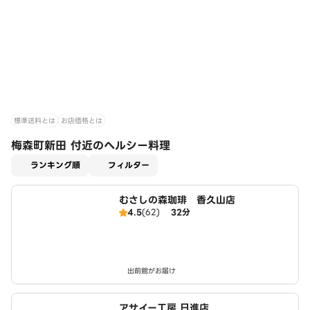
標準送料とは
お店価格とは
梅森町新田 付近のヘルシー料理
適用なし
ランキング順
フィルター
むさしの森珈琲 香久山店
4.5
(62)
32分
出前館がお届け
アサイー工房 日進店