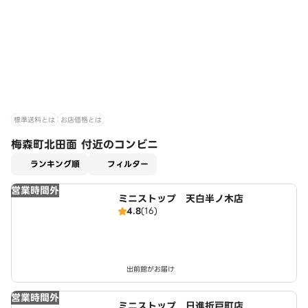
標準送料とは
お店価格とは
梅森町北田面 付近のコンビニ
適用なし
ランキング順
フィルター
営業時間外
ミニストップ 天白半ノ木店
4.8
(16)
出前館がお届け
営業時間外
ミニストップ 日進折戸町店