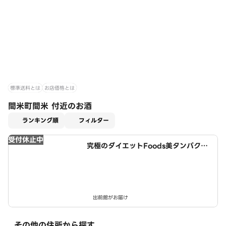
標準送料とは
お店価格とは
間米町間米 付近のお酒
適用なし
ランキング順
フィルター
受付休止中
究極のダイエットFoods美タンパクラ
ボ 豊明店
出前館がお届け
その他の住所から探す