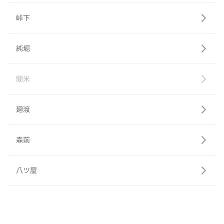
峠下
純堀
間米
廻渡
森前
八ツ屋