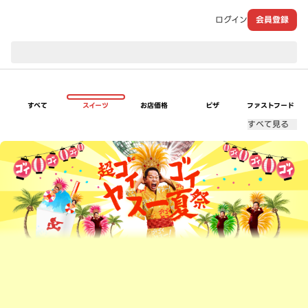
ログイン
会員登録
現在のお届け先：
すべて
スイーツ
お店価格
ピザ
ファストフード
すべて見る
超ゴイゴイヤスー夏祭