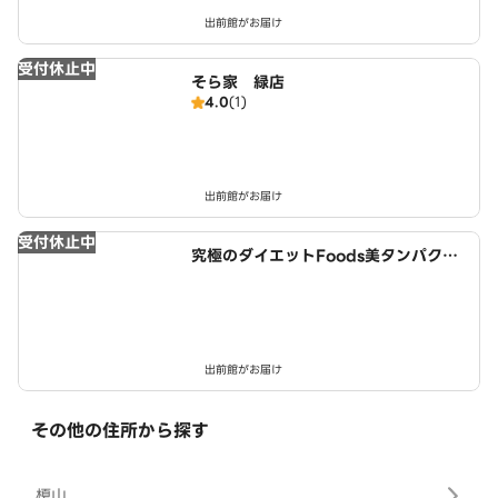
出前館がお届け
受付休止中
そら家 緑店
4.0
(1)
出前館がお届け
受付休止中
究極のダイエットFoods美タンパクラ
ボ 豊明店
出前館がお届け
その他の住所から探す
榎山