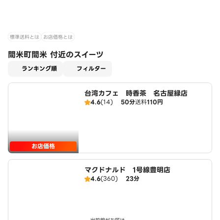
標準送料とは
お店価格とは
間米町間米 付近のスイーツ
適用なし
ランキング順
フィルター
台湾カフェ 時香茶 名古屋緑店
4.6
(14)
50分
送料
110円
お店価格
マクドナルド 1号線豊明店
4.6
(360)
23分