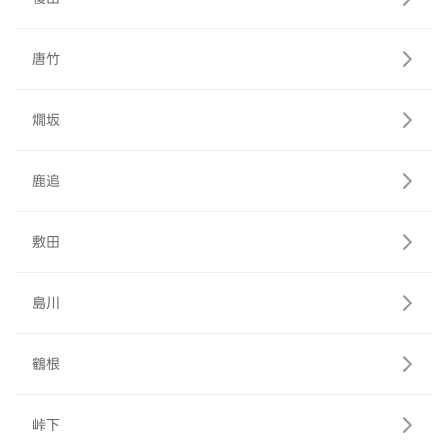
唐竹
燗坂
鹿追
敷田
島川
鶴根
峠下