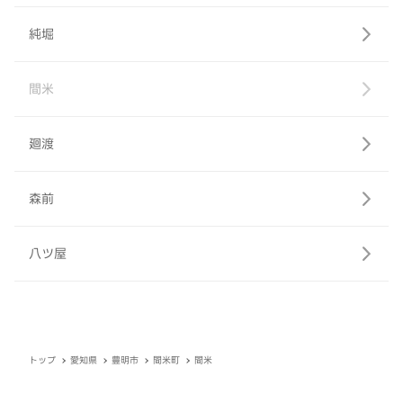
純堀
間米
廻渡
森前
八ツ屋
トップ
愛知県
豊明市
間米町
間米