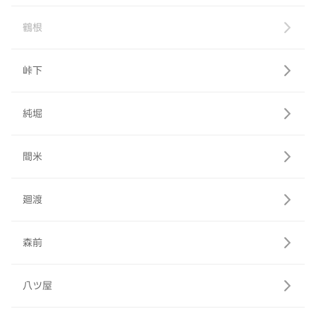
鶴根
峠下
純堀
間米
廻渡
森前
八ツ屋