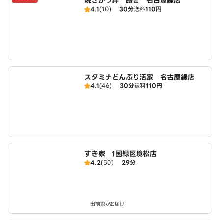
焼きかつ丼 勝吉 名古屋緑店
4.1
(10)
30分
送料
110円
スタミナどんぶり活家 名古屋緑店
4.1
(46)
30分
送料
110円
すき家 1国緑区境松店
4.2
(50)
29分
出前館がお届け