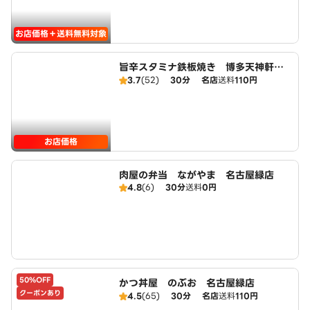
お店価格＋送料無料対象
旨辛スタミナ鉄板焼き 博多天神軒
名古屋緑店
3.7
(52)
30分
名店
送料
110円
お店価格
肉屋の弁当 ながやま 名古屋緑店
4.8
(6)
30分
送料
0円
50%OFF
かつ丼屋 のぶお 名古屋緑店
クーポンあり
4.5
(65)
30分
名店
送料
110円