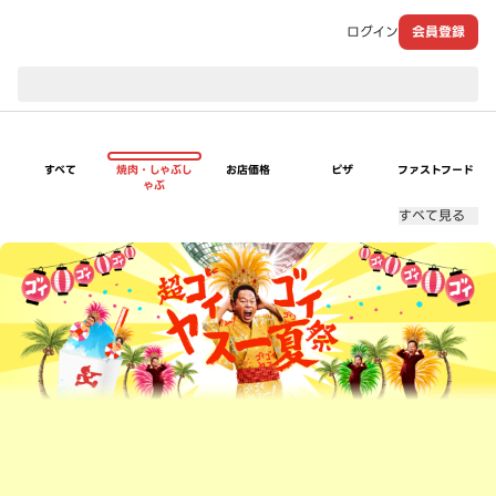
ログイン
会員登録
現在のお届け先：
すべて
焼肉・しゃぶし
お店価格
ピザ
ファストフード
ゃぶ
すべて見る
超ゴイゴイヤスー夏祭