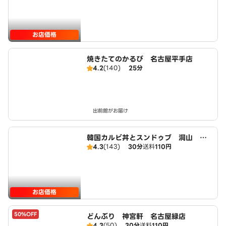
お店価格
焼きたてのかるび 名古屋平手店
4.2
(140)
25分
出前館がお届け
韓国カルビ丼とスンドゥブ 洞山 名
4.3
(143)
30分
送料
110円
古屋緑店
お店価格
50%OFF
どんぶり 神宮軒 名古屋緑店
4.3
(50)
30分
送料
110円