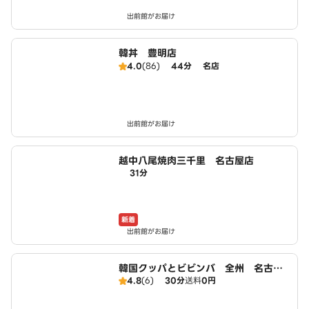
出前館がお届け
韓丼 豊明店
4.0
(86)
44分
名店
出前館がお届け
越中八尾焼肉三千里 名古屋店
31分
新着
出前館がお届け
韓国クッパとビビンバ 全州 名古屋
4.8
(6)
30分
送料
0円
緑店