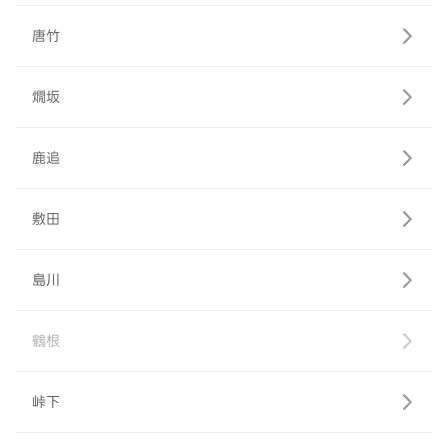
唐竹
燗坂
鹿追
敷田
島川
鶴根
峠下