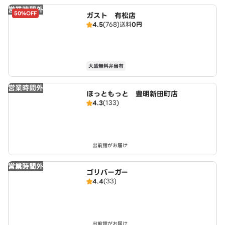
営業時間外
50%OFF
ガスト 有松店
4.5
(768)
送料
0円
大盛無料弁当有
営業時間外
ほっともっと 豊明新田町店
4.3
(133)
出前館がお届け
営業時間外
ゴリバーガー
4.4
(33)
出前館がお届け