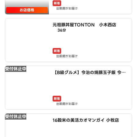
新着
出前館がお届け
お店価格
元祖豚丼屋TONTON 小木西店
36分
新着
出前館がお届け
受付休止中
【B級グルメ】今治の焼豚玉子飯 今治
食堂 小牧店
新着
出前館がお届け
受付休止中
16穀米の美活カオマンガイ 小牧店