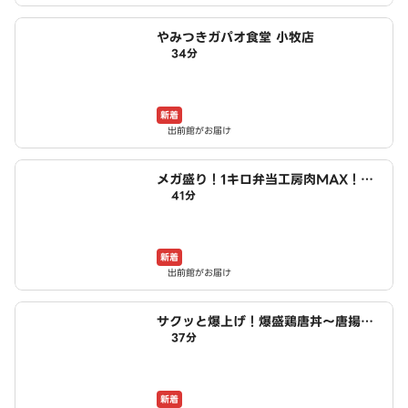
やみつきガパオ食堂 小牧店
34分
新着
出前館がお届け
メガ盛り！1キロ弁当工房肉MAX！大
41分
盛りからあげお弁当 小木西店
新着
出前館がお届け
サクッと爆上げ！爆盛鶏唐丼～唐揚げ
37分
商店鳥一ミート 小木西店
新着