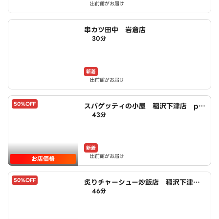
出前館がお届け
串カツ田中 岩倉店
30分
新着
出前館がお届け
50%OFF
スパゲッティの小屋 稲沢下津店 po
43分
wered by LAWSON
新着
出前館がお届け
お店価格
50%OFF
炙りチャーシュー炒飯店 稲沢下津
46分
店 powered by LAWSON