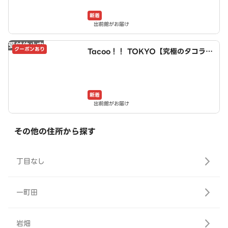
新着
出前館がお届け
受付休止中
クーポンあり
Tacoo！！ TOKYO【究極のタコライ
ス】 小牧店
新着
出前館がお届け
その他の住所から探す
丁目なし
一町田
岩畑