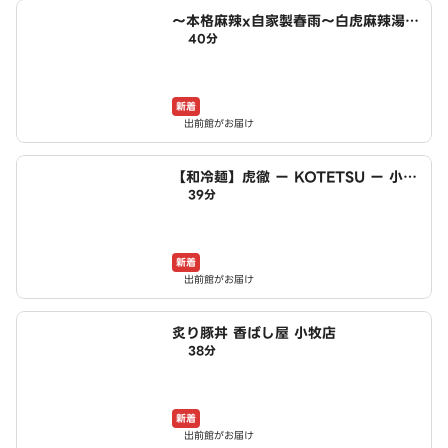
～本格麻辣x自家製春雨～白虎麻辣湯
40分
小木西店
新着
出前館がお届け
【和冷麺】虎徹 ー KOTETSU ー 小牧
39分
店
新着
出前館がお届け
炙り豚丼 香ばし屋 小牧店
38分
新着
出前館がお届け