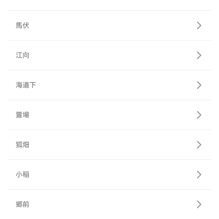
馬伏
江向
海道下
萱場
狐畑
小稲
郷前