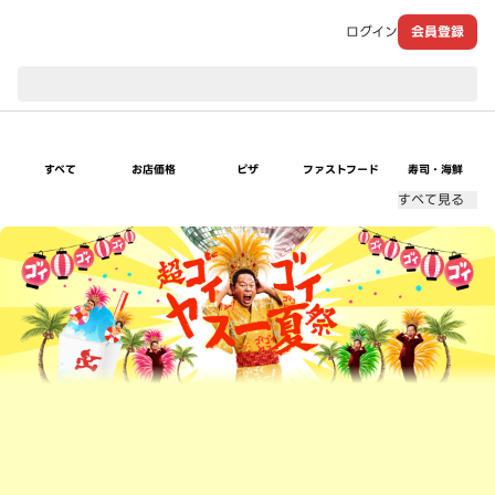
ログイン
会員登録
現在のお届け先：
すべて
お店価格
ピザ
ファストフード
寿司・海鮮
すべて見る
超ゴイゴイヤスー夏祭