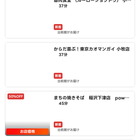
魯肉食堂 （ルーローショクドウ） 小牧
37分
店
新着
出前館がお届け
からだ喜ぶ！東京カオマンガイ 小牧店
37分
新着
出前館がお届け
50%OFF
まちの焼きそば 稲沢下津店 power
45分
ed by LAWSON
新着
出前館がお届け
お店価格