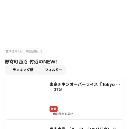
標準送料とは
お店価格とは
野寄町西沼 付近のNEW!
適用なし
ランキング順
フィルター
東京チキンオーバーライス【Tokyo C
37分
hicken 】 小牧店
新着
出前館がお届け