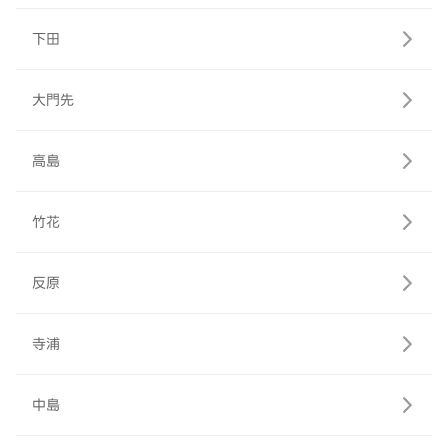
下田
大門先
高島
竹花
反原
寺浦
中島