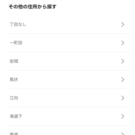
その他の住所から探す
丁目なし
一町田
岩畑
馬伏
江向
海道下
萱場