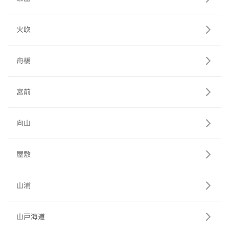
火吹
舟橋
宮前
向山
屋敷
山浦
山戸海道