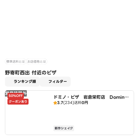
標準送料とは
お店価格とは
野寄町西出 付近のピザ
適用なし
ランキング順
フィルター
営業時間外
50%OFF
ドミノ・ピザ 岩倉栄町店 Domin
クーポンあり
3.7
(234)
送料
0円
o's
新作シェイク