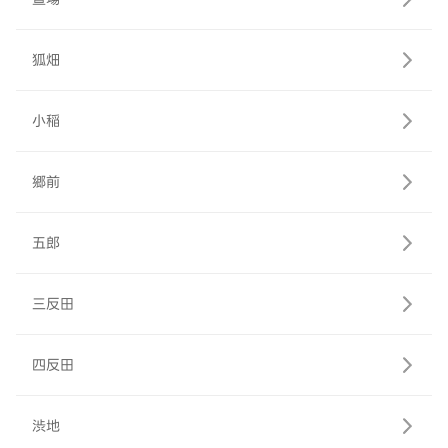
狐畑
小稲
郷前
五郎
三反田
四反田
渋地