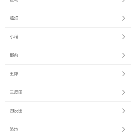
狐畑
小稲
郷前
五郎
三反田
四反田
渋地