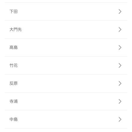
下田
大門先
高島
竹花
反原
寺浦
中島