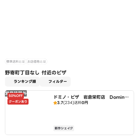
標準送料とは
お店価格とは
野寄町丁目なし 付近のピザ
適用なし
ランキング順
フィルター
営業時間外
50%OFF
ドミノ・ピザ 岩倉栄町店 Domin
クーポンあり
3.7
(234)
送料
0円
o's
新作シェイク