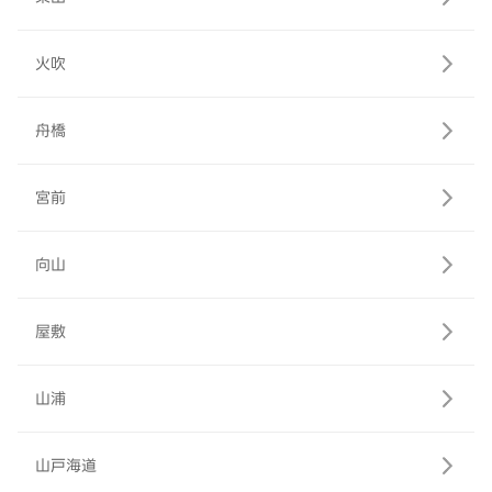
火吹
舟橋
宮前
向山
屋敷
山浦
山戸海道