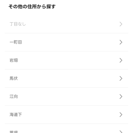
その他の住所から探す
丁目なし
一町田
岩畑
馬伏
江向
海道下
萱場