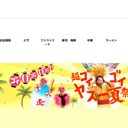
お店価格
ピザ
ファストフ
寿司・海鮮
中華
ラーメン
ード