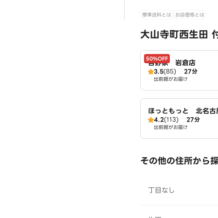
標準送料とは
お店価格とは
大山寺町西生田 
50%OFF
吉野家 岩倉店
3.5
(85)
27分
出前館がお届け
ほっともっと 北名古
4.2
(113)
27分
出前館がお届け
その他の住所から
丁目なし