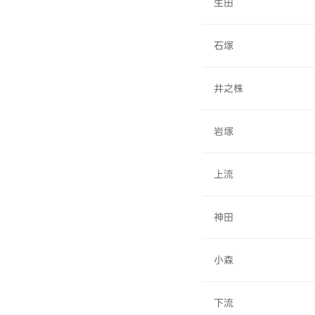
生田
石塚
井之株
岩塚
上流
神田
小森
下流