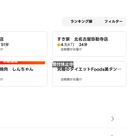
適用な
ランキング順
フィルター
店
すき家 北名古屋弥勒寺店
51分
4.1
(47)
24分
け
出前館がお届け
お店価格
受付休止中
焼肉 しんちゃん
究極のダイエットFoods美タンパ
クラボ 西春店
け
出前館がお届け