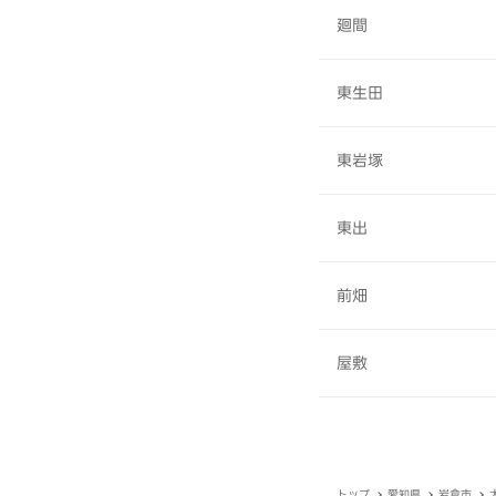
廻間
東生田
東岩塚
東出
前畑
屋敷
トップ
愛知県
岩倉市