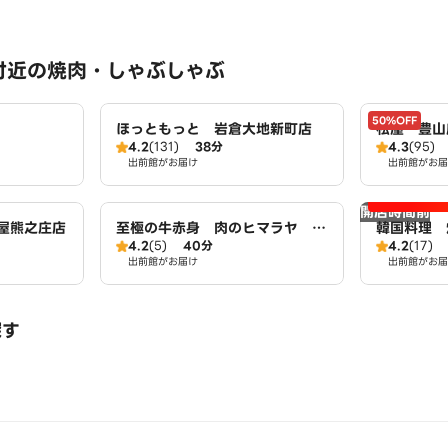
付近の焼肉・しゃぶしゃぶ
50%OFF
ほっともっと 岩倉大地新町店
松屋 豊山
4.2
(131)
38分
4.3
(95)
出前館がお届け
出前館がお届
開店時間前
屋熊之庄店
至極の牛赤身 肉のヒマラヤ 夕
韓国料理 
4.2
(5)
40分
4.2
(17)
凪crab店
出前館がお届け
出前館がお届
探す