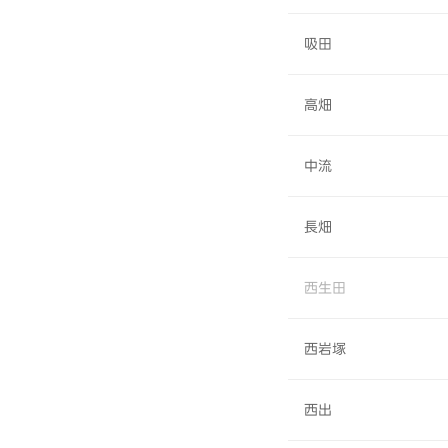
吸田
高畑
中流
長畑
西生田
西岩塚
西出