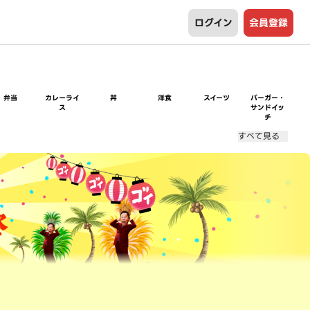
ログイン
会員登録
弁当
カレーライ
丼
洋食
スイーツ
バーガー・
ス
サンドイッ
チ
すべて見る