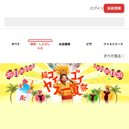
ログイン
会員登録
現在のお届け先：
すべて
焼肉・しゃぶし
お店価格
ピザ
ファストフード
ゃぶ
すべて見る
超ゴイゴイヤスー夏祭