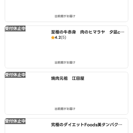
出前館がお届け
受付休止中
至極の牛赤身 肉のヒマラヤ 夕凪cr
4.2
(5)
ab店
出前館がお届け
受付休止中
焼肉元祖 江田屋
出前館がお届け
受付休止中
究極のダイエットFoods美タンパクラ
ボ 西春店