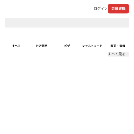
ログイン
会員登録
現在のお届け先：
すべて
お店価格
ピザ
ファストフード
寿司・海鮮
すべて見る