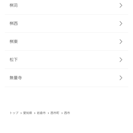
桝苅
桝西
桝東
松下
無量寺
トップ
愛知県
岩倉市
西市町
西市