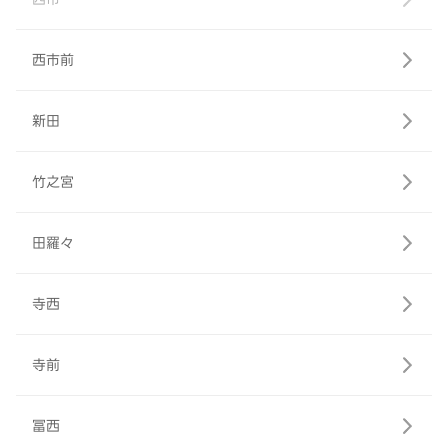
西市前
新田
竹之宮
田羅々
寺西
寺前
冨西