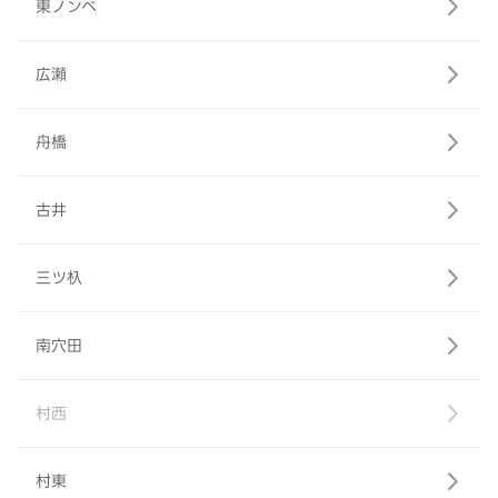
東ノンベ
広瀬
舟橋
古井
三ツ杁
南穴田
村西
村東