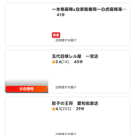
～本格麻辣x自家製春雨～白虎麻辣湯
41分
小木西店
新着
出前館がお届け
五代目晴レル屋 一宮店
3.6
(14)
40分
出前館がお届け
お店価格
餃子の王将 愛知岩倉店
4.1
(253)
29分
出前館がお届け