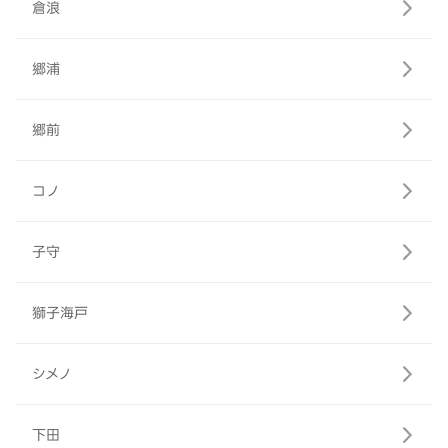
倉浪
郷浦
郷前
コノ
子守
獅子海戸
シメノ
下田