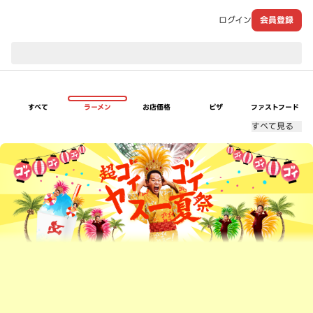
ログイン
会員登録
現在のお届け先：
すべて
ラーメン
お店価格
ピザ
ファストフード
すべて見る
超ゴイゴイヤスー夏祭