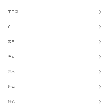
下田南
白山
吸田
石両
高木
坪禿
鉄砲