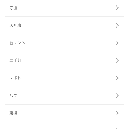
寺山
天神東
西ノンベ
二千町
ノボト
八長
東揚