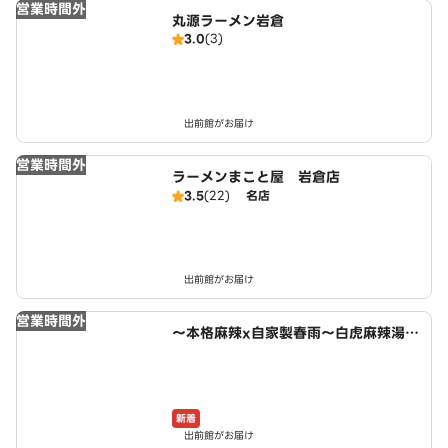
営業時間外
丸源ラーメン岩倉
3.0
(3)
出前館がお届け
営業時間外
ラーメンまこと屋 岩倉店
3.5
(22)
名店
出前館がお届け
営業時間外
～本格麻辣x自家製春雨～白虎麻辣湯
小木西店
新着
出前館がお届け