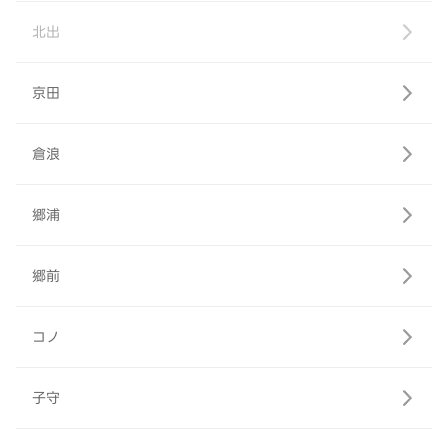
北出
京田
倉浪
郷浦
郷前
コノ
子守