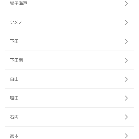
獅子海戸
シメノ
下田
下田南
白山
吸田
石両
高木