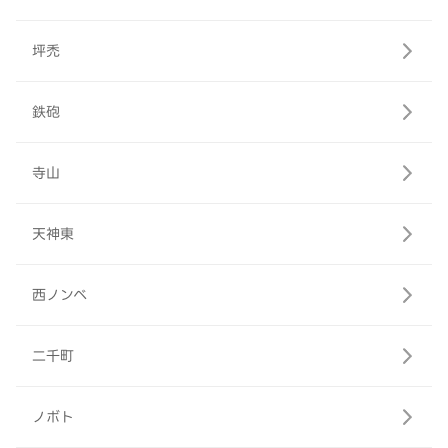
坪禿
鉄砲
寺山
天神東
西ノンベ
二千町
ノボト