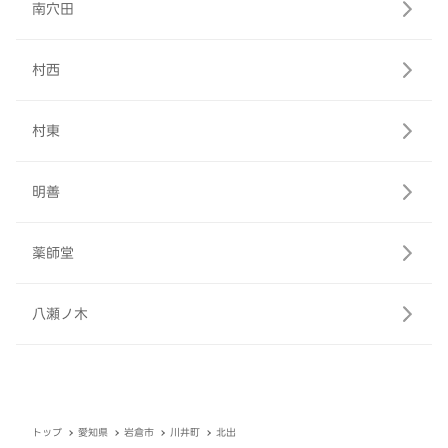
南穴田
村西
村東
明善
薬師堂
八瀬ノ木
トップ
愛知県
岩倉市
川井町
北出