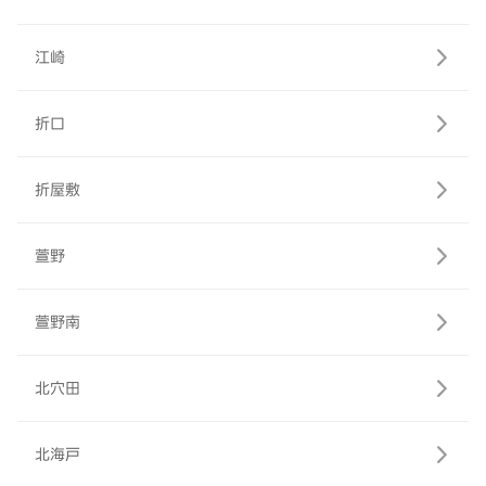
江崎
折口
折屋敷
萱野
萱野南
北穴田
北海戸