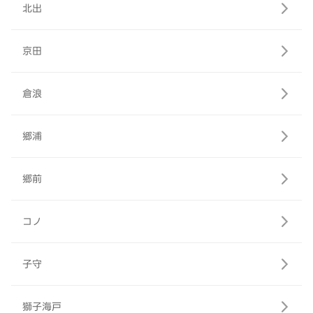
北出
京田
倉浪
郷浦
郷前
コノ
子守
獅子海戸