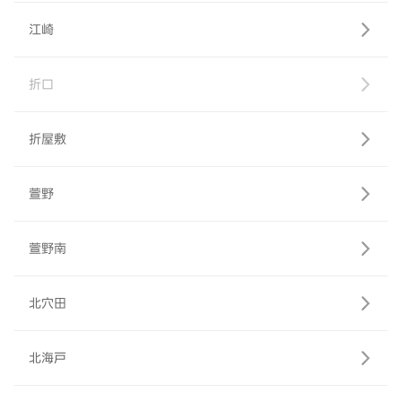
江崎
折口
折屋敷
萱野
萱野南
北穴田
北海戸