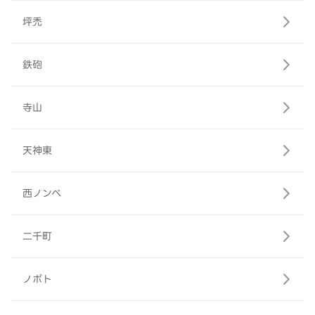
坪禿
鉄砲
寺山
天神東
西ノンベ
二千町
ノボト