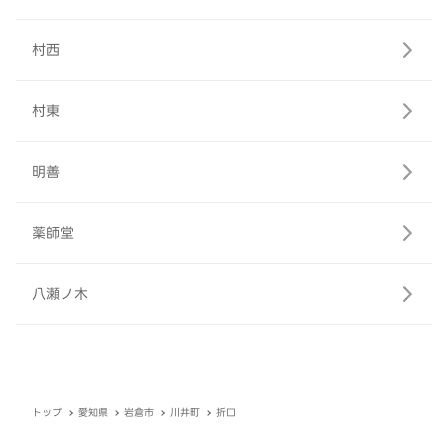
村西
村東
明善
薬師堂
八瀬ノ木
トップ
愛知県
岩倉市
川井町
折口