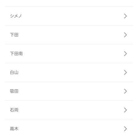
シメノ
下田
下田南
白山
吸田
石両
高木