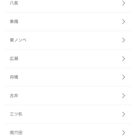
八長
東揚
東ノンベ
広瀬
舟橋
古井
三ツ杁
南穴田