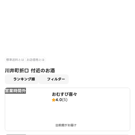
標準送料とは
お店価格とは
川井町折口 付近のお酒
適用なし
ランキング順
フィルター
営業時間外
おむすび喜々
4.0
(5)
出前館がお届け