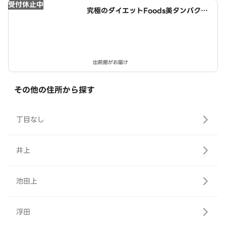
受付休止中
究極のダイエットFoods美タンパクラ
ボ 西春店
出前館がお届け
その他の住所から探す
丁目なし
井上
池田上
浮田