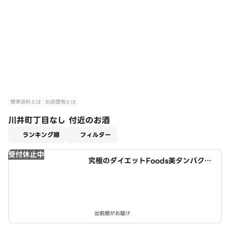
標準送料とは
お店価格とは
川井町丁目なし 付近のお酒
適用なし
ランキング順
フィルター
受付休止中
究極のダイエットFoods美タンパクラ
ボ 西春店
出前館がお届け