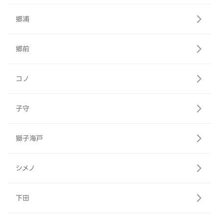
郷浦
郷前
コノ
子守
獅子海戸
シメノ
下田