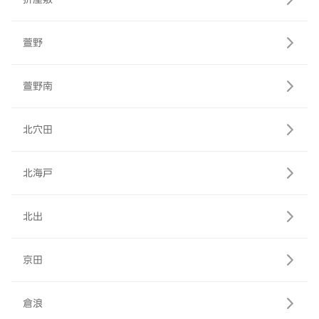
萱野
萱野南
北穴田
北海戸
北出
京田
倉浪