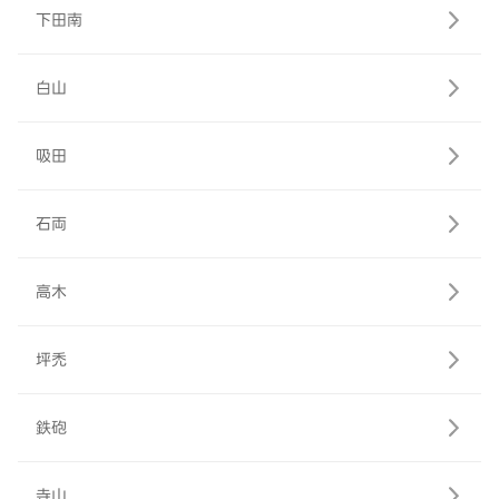
下田南
白山
吸田
石両
高木
坪禿
鉄砲
寺山