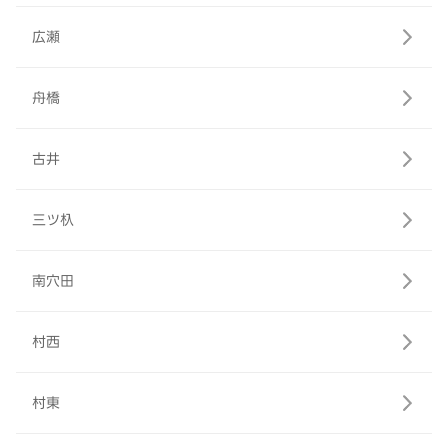
広瀬
舟橋
古井
三ツ杁
南穴田
村西
村東