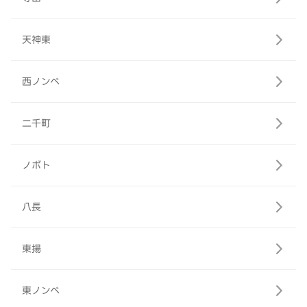
天神東
西ノンベ
二千町
ノボト
八長
東揚
東ノンベ