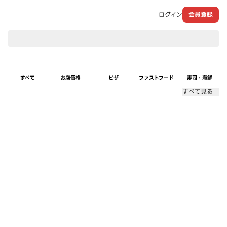
ログイン
会員登録
現在のお届け先：
すべて
お店価格
ピザ
ファストフード
寿司・海鮮
すべて見る