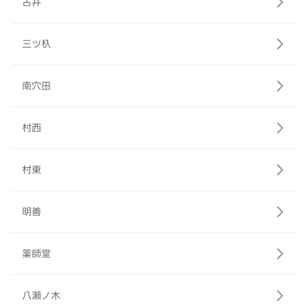
古井
三ツ杁
南穴田
村西
村東
明善
薬師堂
八瀬ノ木