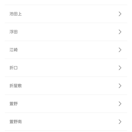
池田上
浮田
江崎
折口
折屋敷
萱野
萱野南