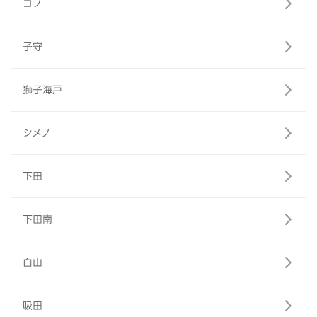
コノ
子守
獅子海戸
シメノ
下田
下田南
白山
吸田