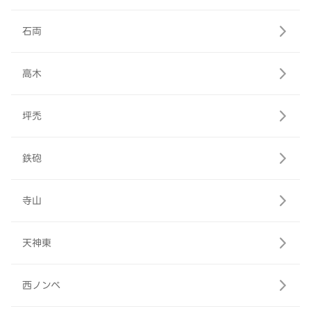
石両
高木
坪禿
鉄砲
寺山
天神東
西ノンベ