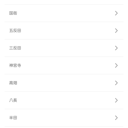
国衙
五反田
三反田
神宮寺
高畑
八長
半田