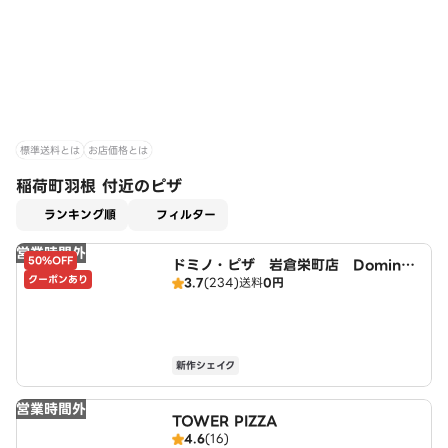
標準送料とは
お店価格とは
稲荷町羽根 付近のピザ
適用なし
ランキング順
フィルター
営業時間外
50%OFF
ドミノ・ピザ 岩倉栄町店 Domin
クーポンあり
3.7
(234)
送料
0円
o's
新作シェイク
営業時間外
TOWER PIZZA
4.6
(16)