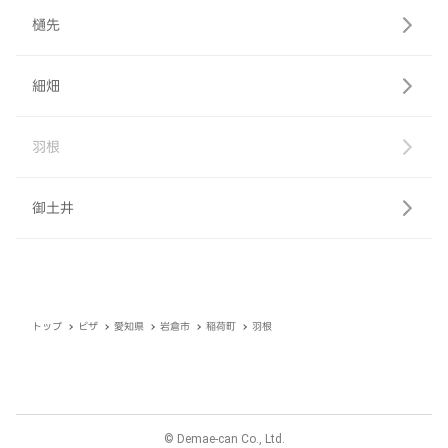
樋先
細畑
羽根
御土井
トップ
ピザ
愛知県
岩倉市
稲荷町
羽根
© Demae-can Co., Ltd.